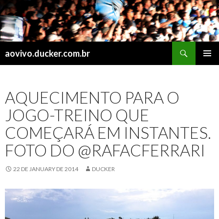
Search
aovivo.ducker.com.br
SKIP
PRIMAR
TO
MENU
CONTENT
AQUECIMENTO PARA O
JOGO-TREINO QUE
COMEÇARÁ EM INSTANTES.
FOTO DO @RAFACFERRARI
22 DE JANUARY DE 2014
DUCKER