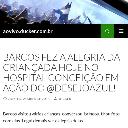
Search
aovivo.ducker.com.br
SKIP
PRIMAR
TO
MENU
CONTENT
BARCOS FEZ A ALEGRIA DA
CRIANÇADA HOJE NO
HOSPITAL CONCEIÇÃO EM
AÇÃO DO @DESEJOAZUL!
28 DE NOVEMBER DE 2013
DUCKER
Barcos visitou várias crianças, conversou, brincou, tirou foto
com elas. Legal demais ver a alegria delas.