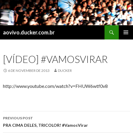
Search
aovivo.ducker.com.br
SKIP
PRIMAR
TO
MENU
CONTENT
[VÍDEO] #VAMOSVIRAR
6 DE NOVEMBER DE 2013
DUCKER
http://www.youtube.com/watch?v=FHUW6wtf0v8
Post
PREVIOUS POST
navigation
PRA CIMA DELES, TRICOLOR! #VamosVirar