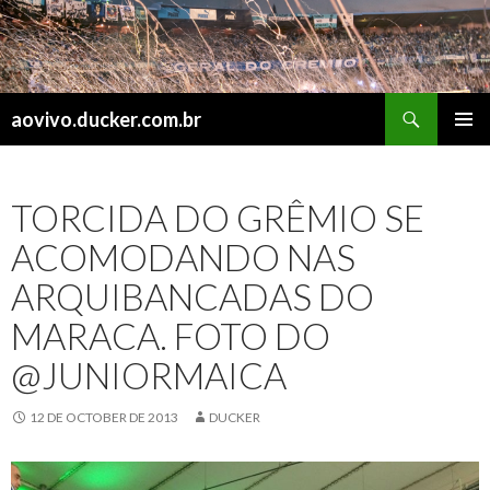
Search
aovivo.ducker.com.br
SKIP
PRIMAR
TO
MENU
CONTENT
TORCIDA DO GRÊMIO SE
ACOMODANDO NAS
ARQUIBANCADAS DO
MARACA. FOTO DO
@JUNIORMAICA
12 DE OCTOBER DE 2013
DUCKER