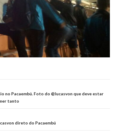
on
io no Pacaembú. Foto do @lucasvon que deve estar
mer tanto
casvon direto do Pacaembú