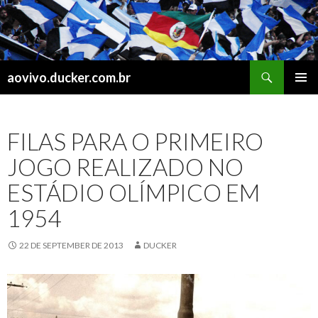
Search
aovivo.ducker.com.br
SKIP
PRIMAR
TO
MENU
CONTENT
FILAS PARA O PRIMEIRO
JOGO REALIZADO NO
ESTÁDIO OLÍMPICO EM
1954
22 DE SEPTEMBER DE 2013
DUCKER