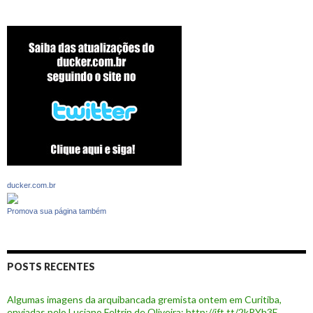
ducker.com.br
Promova sua página também
POSTS RECENTES
Algumas imagens da arquibancada gremista ontem em Curitiba,
enviadas pelo Luciano Feltrin de Oliveira: http://ift.tt/2kRYh3E