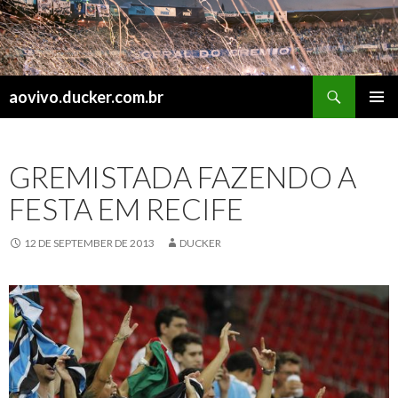
Search
aovivo.ducker.com.br
SKIP
PRIMAR
TO
MENU
CONTENT
GREMISTADA FAZENDO A
FESTA EM RECIFE
12 DE SEPTEMBER DE 2013
DUCKER