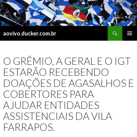
Search
aovivo.ducker.com.br
SKIP
PRIMAR
TO
MENU
CONTENT
O GRÊMIO, A GERAL E O IGT
ESTARÃO RECEBENDO
DOAÇÕES DE AGASALHOS E
COBERTORES PARA
AJUDAR ENTIDADES
ASSISTENCIAIS DA VILA
FARRAPOS.