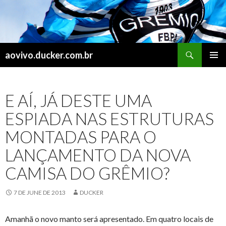
Search
aovivo.ducker.com.br
SKIP
PRIMAR
TO
MENU
CONTENT
E AÍ, JÁ DESTE UMA
ESPIADA NAS ESTRUTURAS
MONTADAS PARA O
LANÇAMENTO DA NOVA
CAMISA DO GRÊMIO?
7 DE JUNE DE 2013
DUCKER
Amanhã o novo manto será apresentado. Em quatro locais de