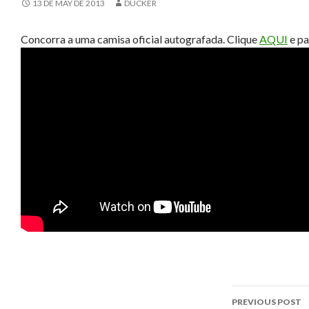
13 DE MAY DE 2013
DUCKER
Concorra a uma camisa oficial autografada. Clique
AQUI
e pa
Post
PREVIOUS POST