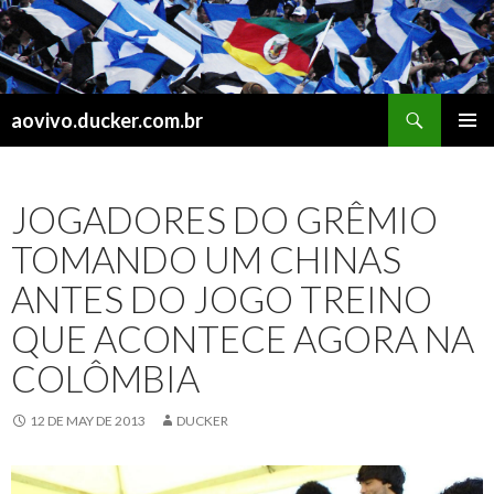
Search
aovivo.ducker.com.br
SKIP
PRIMAR
TO
MENU
CONTENT
JOGADORES DO GRÊMIO
TOMANDO UM CHINAS
ANTES DO JOGO TREINO
QUE ACONTECE AGORA NA
COLÔMBIA
12 DE MAY DE 2013
DUCKER