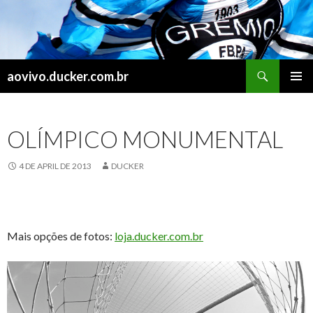
Search
aovivo.ducker.com.br
SKIP
PRIMAR
TO
MENU
CONTENT
OLÍMPICO MONUMENTAL
4 DE APRIL DE 2013
DUCKER
.
Mais opções de fotos:
loja.ducker.com.br