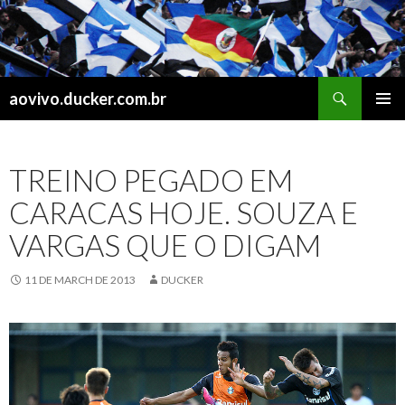
Search
aovivo.ducker.com.br
SKIP
PRIMAR
TO
MENU
CONTENT
TREINO PEGADO EM
CARACAS HOJE. SOUZA E
VARGAS QUE O DIGAM
11 DE MARCH DE 2013
DUCKER