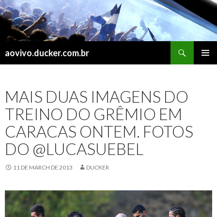
Search
aovivo.ducker.com.br
SKIP
PRIMAR
TO
MENU
CONTENT
MAIS DUAS IMAGENS DO
TREINO DO GRÊMIO EM
CARACAS ONTEM. FOTOS
DO @LUCASUEBEL
11 DE MARCH DE 2013
DUCKER