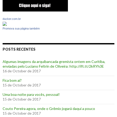
ducker.com.br
Promova sua página também
POSTS RECENTES
Algumas imagens da arquibancada gremista ontem em Curitiba,
enviadas pelo Luciano Feltrin de Oliveira: http://ift.tt/2kRYh3E
16 de October de 2017
‪Fica bom aí?‬
15 de October de 2017
Uma boa noite para vocês, pessoal!
15 de October de 2017
‪Couto Pereira agora, onde o Grêmio jogará daqui a pouco ‬
15 de October de 2017