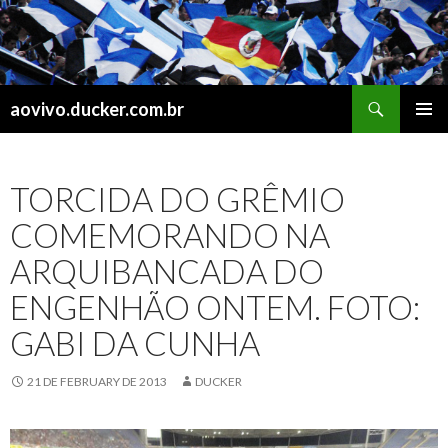
Search
aovivo.ducker.com.br
SKIP
PRIMAR
TO
MENU
CONTENT
TORCIDA DO GRÊMIO
COMEMORANDO NA
ARQUIBANCADA DO
ENGENHÃO ONTEM. FOTO:
GABI DA CUNHA
21 DE FEBRUARY DE 2013
DUCKER