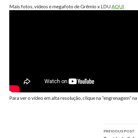
Mais fotos, vídeos e megafoto de Grêmio x LDU
AQUI
Para ver o vídeo em alta resolução, clique na “engrenagem” na
Post
PREVIOUS POST