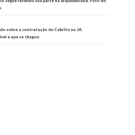
on
io segue fazendo sua parte na arquibancada. Foto do
o
ndo sobre a contratação de Cabrito no JA.
ível a que se chegou