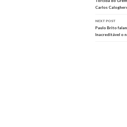
navigati
Torcida do Grêm
Carlos Calogher
NEXT POST
Paulo Brito fala
Inacreditável o n