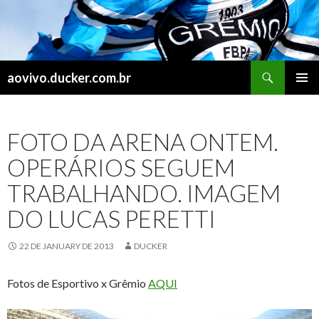
Search
aovivo.ducker.com.br
SKIP
PRIMAR
TO
MENU
CONTENT
FOTO DA ARENA ONTEM.
OPERÁRIOS SEGUEM
TRABALHANDO. IMAGEM
DO LUCAS PERETTI
22 DE JANUARY DE 2013
DUCKER
Fotos de Esportivo x Grêmio
AQUI