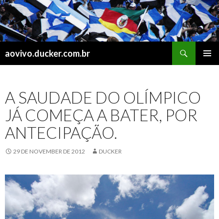
Search
aovivo.ducker.com.br
SKIP
PRIMAR
TO
MENU
CONTENT
A SAUDADE DO OLÍMPICO
JÁ COMEÇA A BATER, POR
ANTECIPAÇÃO.
29 DE NOVEMBER DE 2012
DUCKER