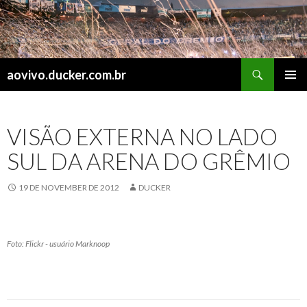
Search
aovivo.ducker.com.br
SKIP
PRIMAR
TO
MENU
CONTENT
VISÃO EXTERNA NO LADO
SUL DA ARENA DO GRÊMIO
19 DE NOVEMBER DE 2012
DUCKER
Foto: Flickr - usuário Marknoop