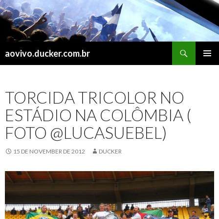
Search
aovivo.ducker.com.br
SKIP
PRIMAR
TO
MENU
CONTENT
TORCIDA TRICOLOR NO
ESTÁDIO NA COLÔMBIA (
FOTO @LUCASUEBEL)
15 DE NOVEMBER DE 2012
DUCKER