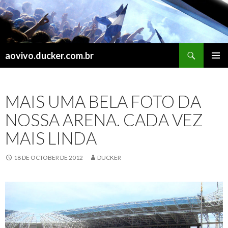
Search
aovivo.ducker.com.br
SKIP
PRIMAR
TO
MENU
CONTENT
MAIS UMA BELA FOTO DA
NOSSA ARENA. CADA VEZ
MAIS LINDA
18 DE OCTOBER DE 2012
DUCKER