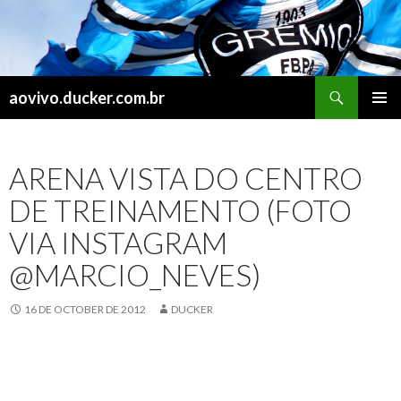
Search
aovivo.ducker.com.br
SKIP
PRIMAR
TO
MENU
CONTENT
ARENA VISTA DO CENTRO
DE TREINAMENTO (FOTO
VIA INSTAGRAM
@MARCIO_NEVES)
16 DE OCTOBER DE 2012
DUCKER