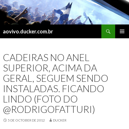
Search
aovivo.ducker.com.br
SKIP
PRIMAR
TO
MENU
CONTENT
CADEIRAS NO ANEL
SUPERIOR, ACIMA DA
GERAL, SEGUEM SENDO
INSTALADAS. FICANDO
LINDO (FOTO DO
@RODRIGOFATTURI)
5 DE OCTOBER DE 2012
DUCKER