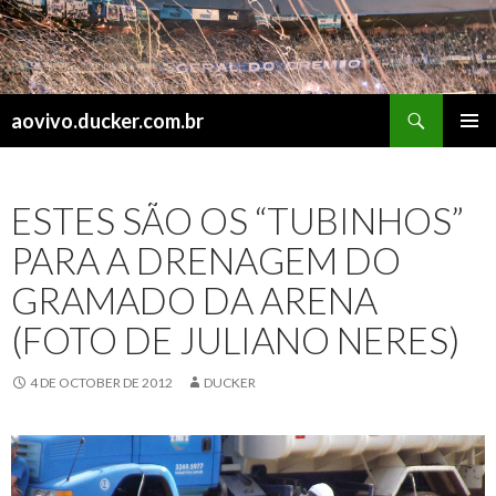
Search
aovivo.ducker.com.br
SKIP
PRIMAR
TO
MENU
CONTENT
ESTES SÃO OS “TUBINHOS”
PARA A DRENAGEM DO
GRAMADO DA ARENA
(FOTO DE JULIANO NERES)
4 DE OCTOBER DE 2012
DUCKER