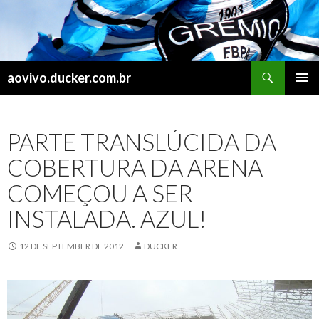
Search
aovivo.ducker.com.br
SKIP
PRIMAR
TO
MENU
CONTENT
PARTE TRANSLÚCIDA DA
COBERTURA DA ARENA
COMEÇOU A SER
INSTALADA. AZUL!
12 DE SEPTEMBER DE 2012
DUCKER