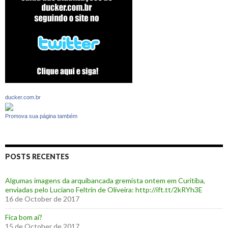
ducker.com.br
Promova sua página também
POSTS RECENTES
Algumas imagens da arquibancada gremista ontem em Curitiba,
enviadas pelo Luciano Feltrin de Oliveira: http://ift.tt/2kRYh3E
16 de October de 2017
‪Fica bom aí?‬
15 de October de 2017