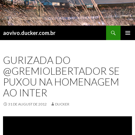
Search
aovivo.ducker.com.br
SKIP
PRIMAR
TO
MENU
CONTENT
GURIZADA DO
@GREMIOLBERTADOR SE
PUXOU NA HOMENAGEM
AO INTER
31 DE AUGUST DE 2012
DUCKER