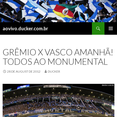
Search
aovivo.ducker.com.br
SKIP
PRIMAR
TO
MENU
CONTENT
GRÊMIO X VASCO AMANHÃ!
TODOS AO MONUMENTAL
28 DE AUGUST DE 2012
DUCKER