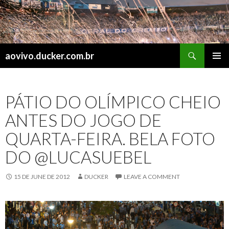
Search
aovivo.ducker.com.br
SKIP
PRIMAR
TO
MENU
CONTENT
PÁTIO DO OLÍMPICO CHEIO
ANTES DO JOGO DE
QUARTA-FEIRA. BELA FOTO
DO @LUCASUEBEL
15 DE JUNE DE 2012
DUCKER
LEAVE A COMMENT