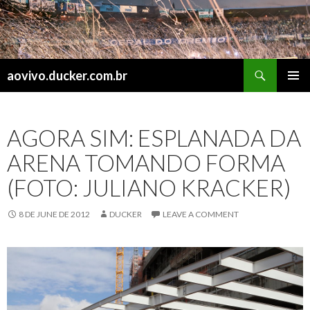
Search
aovivo.ducker.com.br
SKIP
PRIMAR
TO
MENU
CONTENT
AGORA SIM: ESPLANADA DA
ARENA TOMANDO FORMA
(FOTO: JULIANO KRACKER)
8 DE JUNE DE 2012
DUCKER
LEAVE A COMMENT