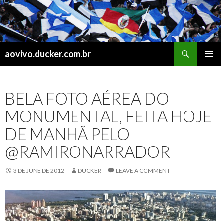
Search
aovivo.ducker.com.br
SKIP
PRIMAR
TO
MENU
CONTENT
BELA FOTO AÉREA DO
MONUMENTAL, FEITA HOJE
DE MANHÃ PELO
@RAMIRONARRADOR
3 DE JUNE DE 2012
DUCKER
LEAVE A COMMENT