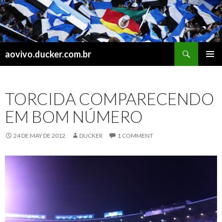
Search
aovivo.ducker.com.br
SKIP
PRIMAR
TO
MENU
CONTENT
TORCIDA COMPARECENDO
EM BOM NÚMERO
24 DE MAY DE 2012
DUCKER
1 COMMENT