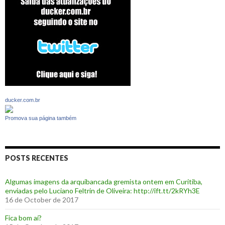
ducker.com.br
Promova sua página também
POSTS RECENTES
Algumas imagens da arquibancada gremista ontem em Curitiba,
enviadas pelo Luciano Feltrin de Oliveira: http://ift.tt/2kRYh3E
16 de October de 2017
‪Fica bom aí?‬