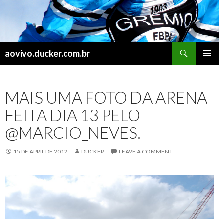
Search
aovivo.ducker.com.br
SKIP
PRIMAR
TO
MENU
CONTENT
MAIS UMA FOTO DA ARENA
FEITA DIA 13 PELO
@MARCIO_NEVES.
15 DE APRIL DE 2012
DUCKER
LEAVE A COMMENT