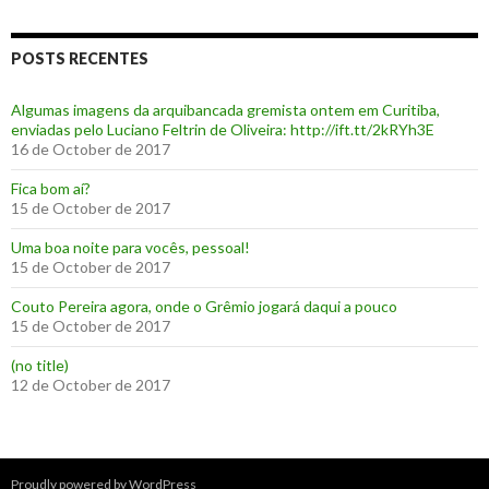
POSTS RECENTES
Algumas imagens da arquibancada gremista ontem em Curitiba,
enviadas pelo Luciano Feltrin de Oliveira: http://ift.tt/2kRYh3E
16 de October de 2017
‪Fica bom aí?‬
15 de October de 2017
Uma boa noite para vocês, pessoal!
15 de October de 2017
‪Couto Pereira agora, onde o Grêmio jogará daqui a pouco ‬
15 de October de 2017
(no title)
12 de October de 2017
Proudly powered by WordPress