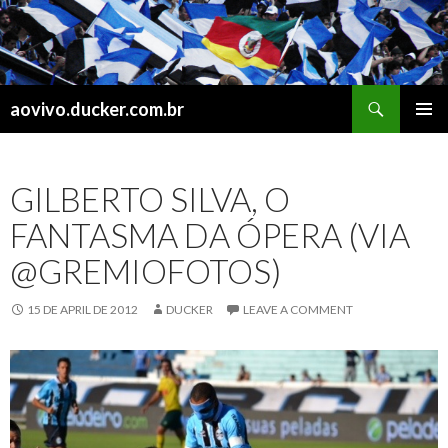
Search
aovivo.ducker.com.br
SKIP
PRIMAR
TO
MENU
CONTENT
GILBERTO SILVA, O
FANTASMA DA ÓPERA (VIA
@GREMIOFOTOS)
15 DE APRIL DE 2012
DUCKER
LEAVE A COMMENT