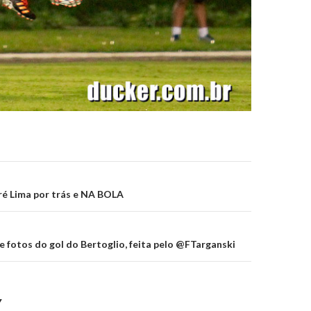
on
ré Lima por trás e NA BOLA
e fotos do gol do Bertoglio, feita pelo @FTarganski
Y