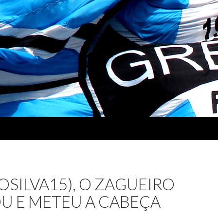
OSILVA15), O ZAGUEIRO
U E METEU A CABEÇA