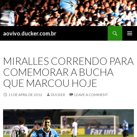
Search
aovivo.ducker.com.br
SKIP
PRIMAR
TO
MENU
CONTENT
MIRALLES CORRENDO PARA
COMEMORAR A BUCHA
QUE MARCOU HOJE
11 DE APRIL DE 2012
DUCKER
LEAVE A COMMENT