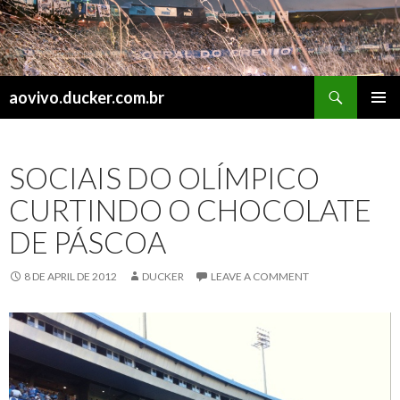
Search
aovivo.ducker.com.br
SKIP
PRIMAR
TO
MENU
CONTENT
SOCIAIS DO OLÍMPICO
CURTINDO O CHOCOLATE
DE PÁSCOA
8 DE APRIL DE 2012
DUCKER
LEAVE A COMMENT