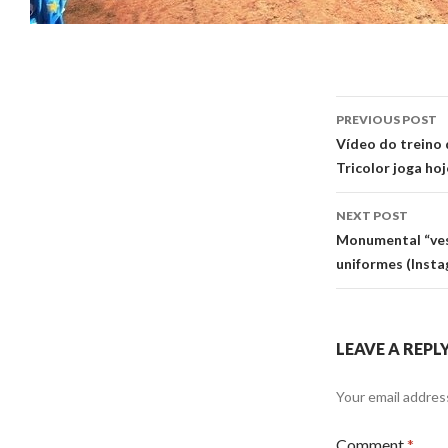
Post
PREVIOUS POST
navigati
Vídeo do treino 
Tricolor joga ho
NEXT POST
Monumental “ves
uniformes (Inst
LEAVE A REPL
Your email address
Comment
*