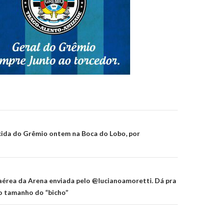
on
cida do Grêmio ontem na Boca do Lobo, por
aérea da Arena enviada pelo @lucianoamoretti. Dá pra
o tamanho do “bicho”