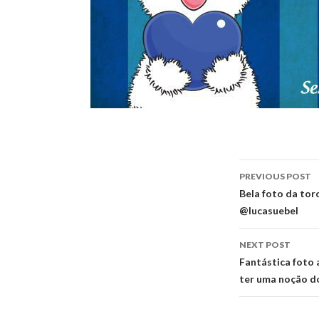
Post
PREVIOUS POST
navigati
Bela foto da tor
@lucasuebel
NEXT POST
Fantástica foto 
ter uma noção d