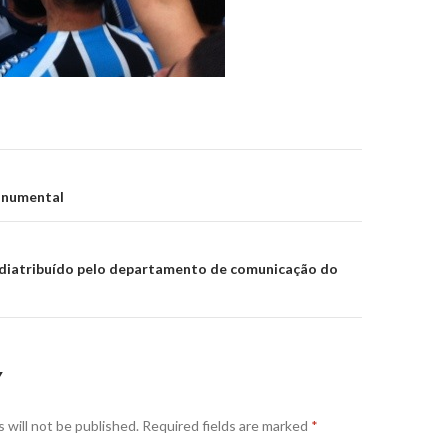
on
numental
, diatribuído pelo departamento de comunicação do
Y
 will not be published.
Required fields are marked
*