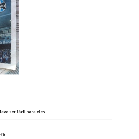
on
eve ser fácil para eles
era