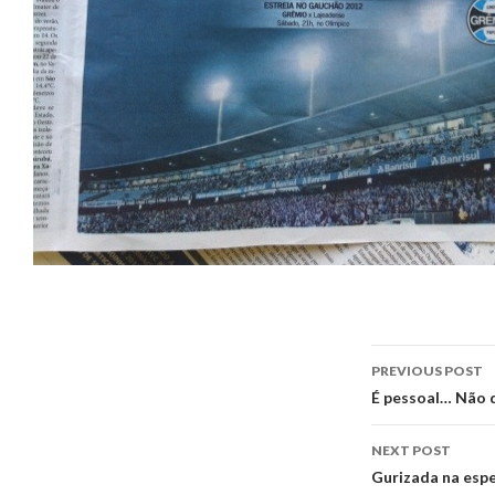
Post
PREVIOUS POST
navigati
É pessoal… Não d
NEXT POST
Gurizada na esp