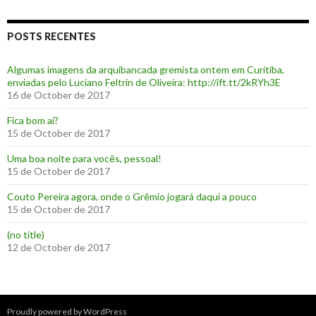
POSTS RECENTES
Algumas imagens da arquibancada gremista ontem em Curitiba,
enviadas pelo Luciano Feltrin de Oliveira: http://ift.tt/2kRYh3E
16 de October de 2017
‪Fica bom aí?‬
15 de October de 2017
Uma boa noite para vocês, pessoal!
15 de October de 2017
‪Couto Pereira agora, onde o Grêmio jogará daqui a pouco ‬
15 de October de 2017
(no title)
12 de October de 2017
Proudly powered by WordPress