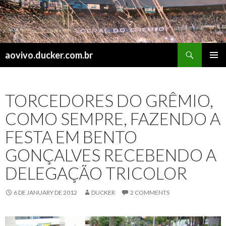
Search
aovivo.ducker.com.br
SKIP
PRIMAR
TO
MENU
CONTENT
TORCEDORES DO GRÊMIO,
COMO SEMPRE, FAZENDO A
FESTA EM BENTO
GONÇALVES RECEBENDO A
DELEGAÇÃO TRICOLOR
6 DE JANUARY DE 2012
DUCKER
2 COMMENTS