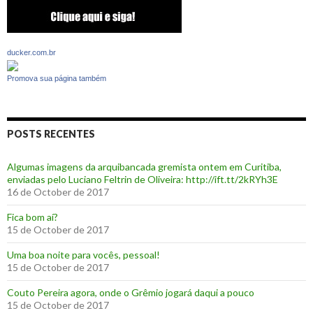
ducker.com.br
Promova sua página também
POSTS RECENTES
Algumas imagens da arquibancada gremista ontem em Curitiba,
enviadas pelo Luciano Feltrin de Oliveira: http://ift.tt/2kRYh3E
16 de October de 2017
‪Fica bom aí?‬
15 de October de 2017
Uma boa noite para vocês, pessoal!
15 de October de 2017
‪Couto Pereira agora, onde o Grêmio jogará daqui a pouco ‬
15 de October de 2017