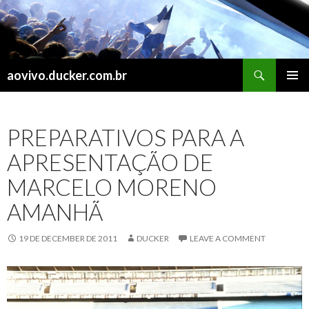
Search
aovivo.ducker.com.br
SKIP
PRIMAR
TO
MENU
CONTENT
PREPARATIVOS PARA A
APRESENTAÇÃO DE
MARCELO MORENO
AMANHÃ
19 DE DECEMBER DE 2011
DUCKER
LEAVE A COMMENT