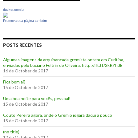
ducker.com.br
Promova sua página também
POSTS RECENTES
Algumas imagens da arquibancada gremista ontem em Curitiba,
enviadas pelo Luciano Feltrin de Oliveira: http://ift.tt/2kRYh3E
16 de October de 2017
‪Fica bom aí?‬
15 de October de 2017
Uma boa noite para vocês, pessoal!
15 de October de 2017
‪Couto Pereira agora, onde o Grêmio jogará daqui a pouco ‬
15 de October de 2017
(no title)
12 de October de 2017