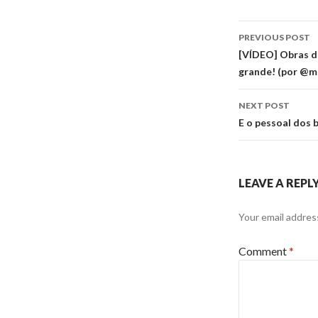
Post
PREVIOUS POST
navigati
[VÍDEO] Obras da
grande! (por @m
NEXT POST
E o pessoal dos 
LEAVE A REPL
Your email address
Comment
*