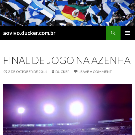
Search
aovivo.ducker.com.br
SKIP
PRIMAR
TO
MENU
CONTENT
FINAL DE JOGO NA AZENHA
2 DE OCTOBER DE 2011
DUCKER
LEAVE A COMMENT