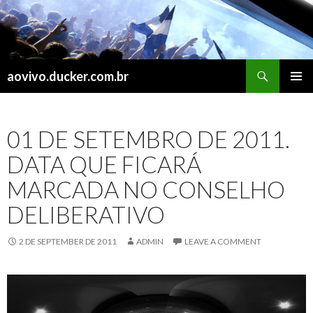
Search
aovivo.ducker.com.br
SKIP
PRIMAR
TO
MENU
CONTENT
01 DE SETEMBRO DE 2011.
DATA QUE FICARÁ
MARCADA NO CONSELHO
DELIBERATIVO
2 DE SEPTEMBER DE 2011
ADMIN
LEAVE A COMMENT