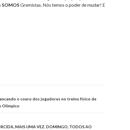
s
SOMOS
Gremistas. Nós temos o poder de mudar! E
on
ancando o couro dos jogadores no treino físico de
o Olímpico
ORCIDA, MAIS UMA VEZ. DOMINGO, TODOS AO