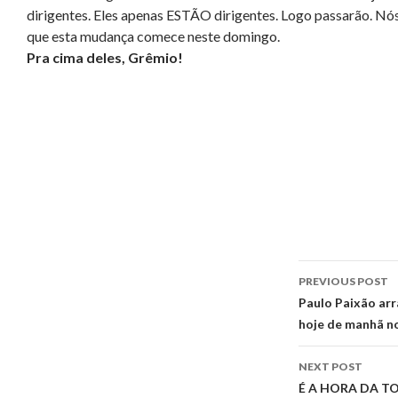
dirigentes. Eles apenas ESTÃO dirigentes. Logo passarão. Nó
que esta mudança comece neste domingo.
Pra cima deles, Grêmio!
Post
PREVIOUS POST
navigati
Paulo Paixão arr
hoje de manhã n
NEXT POST
É A HORA DA T