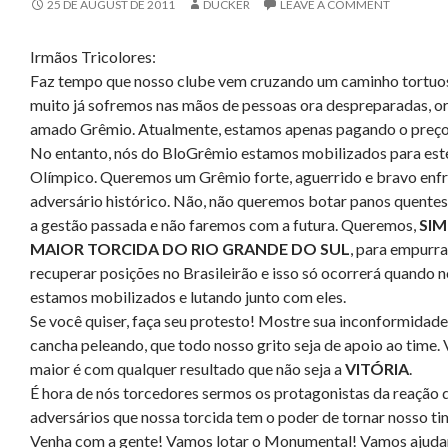
25 DE AUGUST DE 2011
DUCKER
LEAVE A COMMENT
Irmãos Tricolores:
Faz tempo que nosso clube vem cruzando um caminho tortuos
muito já sofremos nas mãos de pessoas ora despreparadas, or
amado Grêmio. Atualmente, estamos apenas pagando o preço 
No entanto, nós do BloGrêmio estamos mobilizados para est
Olímpico. Queremos um Grêmio forte, aguerrido e bravo enfr
adversário histórico. Não, não queremos botar panos quentes
a gestão passada e não faremos com a futura. Queremos,
SIM
MAIOR TORCIDA DO RIO GRANDE DO SUL
, para empurra
recuperar posições no Brasileirão e isso só ocorrerá quando
estamos mobilizados e lutando junto com eles.
Se você quiser, faça seu protesto! Mostre sua inconformidade
cancha peleando, que todo nosso grito seja de apoio ao time
maior é com qualquer resultado que não seja a
VITÓRIA
.
É hora de nós torcedores sermos os protagonistas da reaçã
adversários que nossa torcida tem o poder de tornar nosso ti
Venha com a gente! Vamos lotar o Monumental! Vamos ajudar