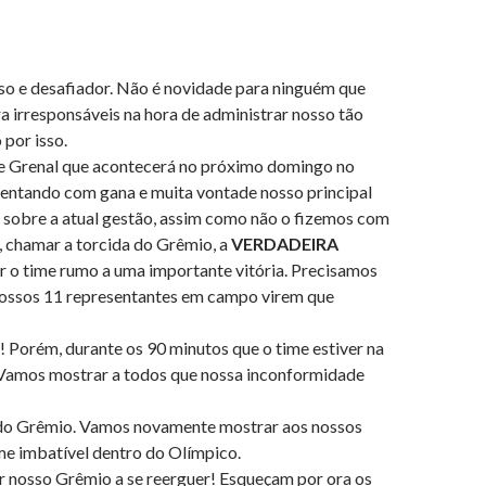
o e desafiador. Não é novidade para ninguém que
a irresponsáveis na hora de administrar nosso tão
por isso.
e Grenal que acontecerá no próximo domingo no
entando com gana e muita vontade nosso principal
 sobre a atual gestão, assim como não o fizemos com
, chamar a torcida do Grêmio, a
VERDADEIRA
r o time rumo a uma importante vitória. Precisamos
 nossos 11 representantes em campo virem que
! Porém, durante os 90 minutos que o time estiver na
. Vamos mostrar a todos que nossa inconformidade
o do Grêmio. Vamos novamente mostrar aos nossos
me imbatível dentro do Olímpico.
 nosso Grêmio a se reerguer! Esqueçam por ora os