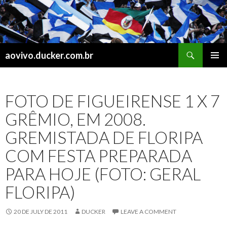
Search
aovivo.ducker.com.br
SKIP
PRIMAR
TO
MENU
CONTENT
FOTO DE FIGUEIRENSE 1 X 7
GRÊMIO, EM 2008.
GREMISTADA DE FLORIPA
COM FESTA PREPARADA
PARA HOJE (FOTO: GERAL
FLORIPA)
20 DE JULY DE 2011
DUCKER
LEAVE A COMMENT