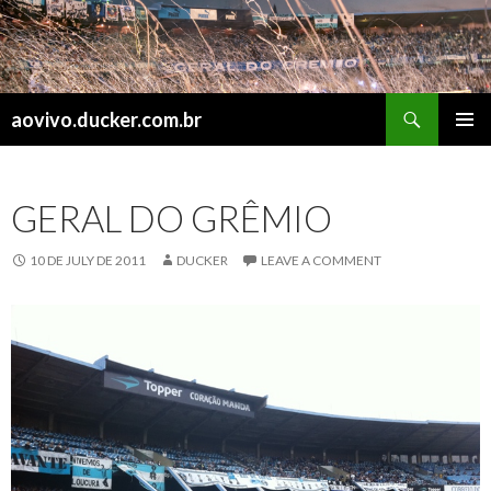
Search
aovivo.ducker.com.br
SKIP
PRIMAR
TO
MENU
CONTENT
GERAL DO GRÊMIO
10 DE JULY DE 2011
DUCKER
LEAVE A COMMENT