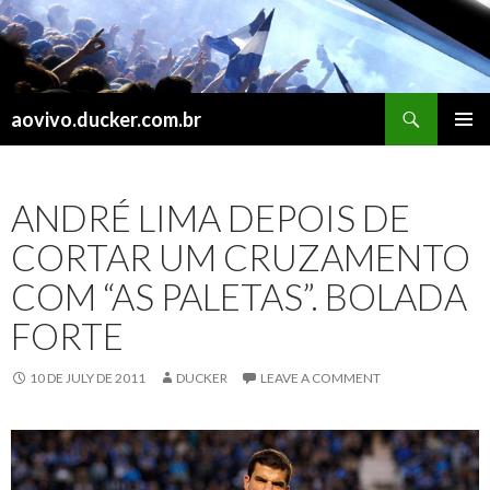
Search
aovivo.ducker.com.br
SKIP
PRIMAR
TO
MENU
CONTENT
ANDRÉ LIMA DEPOIS DE
CORTAR UM CRUZAMENTO
COM “AS PALETAS”. BOLADA
FORTE
10 DE JULY DE 2011
DUCKER
LEAVE A COMMENT