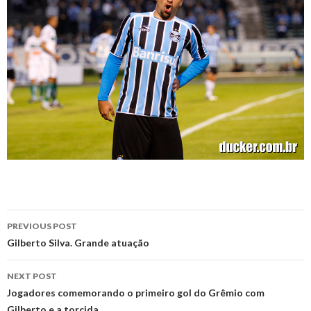
Post
PREVIOUS POST
navigation
Gilberto Silva. Grande atuação
NEXT POST
Jogadores comemorando o primeiro gol do Grêmio com
Gilberto e a torcida